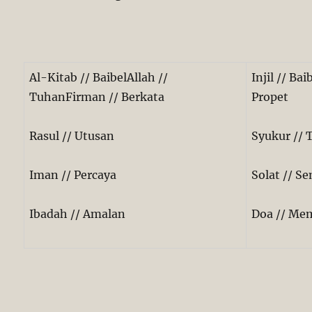
Al-Kitab // BaibelAllah //
Injil // Ba
TuhanFirman // Berkata
Propet
Rasul // Utusan
Syukur // 
Iman // Percaya
Solat // 
Ibadah // Amalan
Doa // M